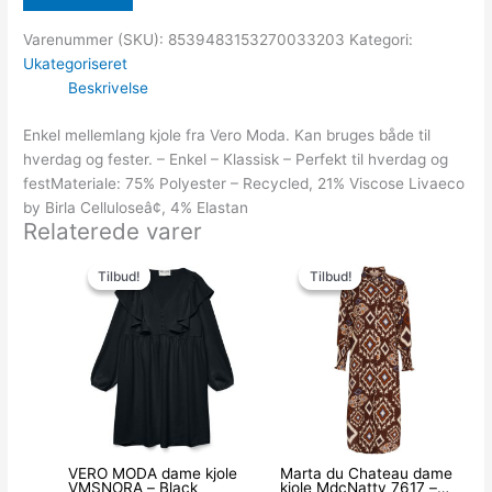
Varenummer (SKU):
8539483153270033203
Kategori:
Ukategoriseret
Beskrivelse
Enkel mellemlang kjole fra Vero Moda. Kan bruges både til
hverdag og fester. – Enkel – Klassisk – Perfekt til hverdag og
festMateriale: 75% Polyester – Recycled, 21% Viscose Livaeco
by Birla Celluloseâ¢, 4% Elastan
Relaterede varer
Den
Den
Den
Den
oprindelige
aktuelle
oprindelige
aktuelle
Tilbud!
Tilbud!
Tilbud!
Tilbud!
pris
pris
pris
pris
var:
er:
var:
er:
379.95kr..
100.00kr..
449.00kr..
199.95kr..
VERO MODA dame kjole
Marta du Chateau dame
VMSNORA – Black
kjole MdcNatty 7617 –