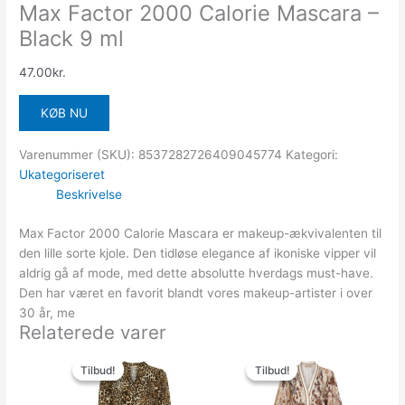
Max Factor 2000 Calorie Mascara –
Black 9 ml
47.00
kr.
KØB NU
Varenummer (SKU):
8537282726409045774
Kategori:
Ukategoriseret
Beskrivelse
Max Factor 2000 Calorie Mascara er makeup-ækvivalenten til
den lille sorte kjole. Den tidløse elegance af ikoniske vipper vil
aldrig gå af mode, med dette absolutte hverdags must-have.
Den har været en favorit blandt vores makeup-artister i over
30 år, me
Relaterede varer
Den
Den
Den
Den
oprindelige
aktuelle
oprindelige
aktuelle
Tilbud!
Tilbud!
Tilbud!
Tilbud!
pris
pris
pris
pris
var:
er:
var:
er: