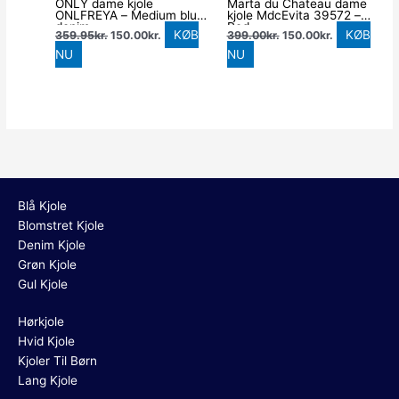
ONLY dame kjole
Marta du Chateau dame
ONLFREYA – Medium blue
kjole MdcEvita 39572 –
denim
Red
KØB
KØB
359.95
kr.
150.00
kr.
399.00
kr.
150.00
kr.
NU
NU
Blå Kjole
Blomstret Kjole
Denim Kjole
Grøn Kjole
Gul Kjole
Hørkjole
Hvid Kjole
Kjoler Til Børn
Lang Kjole