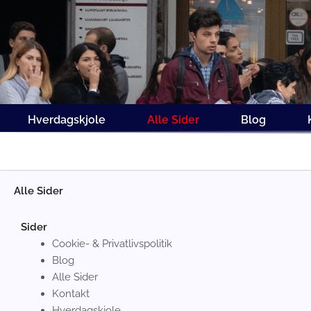
Gå
til
indholdet
Hverdagskjole
Alle Sider
Blog
Alle Sider
Sider
Cookie- & Privatlivspolitik
Blog
Alle Sider
Kontakt
Hverdagskjole