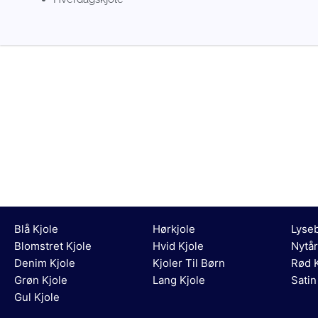
Blå Kjole
Hørkjole
Lyseb
Blomstret Kjole
Hvid Kjole
Nytår
Denim Kjole
Kjoler Til Børn
Rød K
Grøn Kjole
Lang Kjole
Satin
Gul Kjole