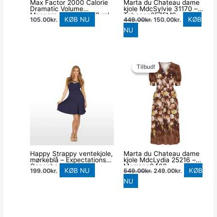
Max Factor 2000 Calorie
Marta du Chateau dame
Dramatic Volume
kjole MdcSylvie 31170 –
Mascara, 001 Black, 9 ml
Tabacco2575M9
KØB NU
KØB
105.00
kr.
449.00
kr.
150.00
kr.
NU
Den
Den
oprindelige
aktuelle
Tilbud!
Tilbud!
pris
pris
var:
er:
549.00kr..
249.00kr..
Happy Strappy ventekjole,
Marta du Chateau dame
mørkeblå – Expectations
kjole MdcLydia 25216 –
Copenhagen – Dress –
Marrone0460
KØB NU
KØB
199.00
kr.
549.00
kr.
249.00
kr.
Buump
NU