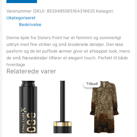
Varenummer (SKU):
8539485565164316625
Kategori:
Ukategoriseret
Beskrivelse
Denne kjole fra Sisters Point har et feminint og sommerligt
udtryk med fine striber og små broderede detaljer. Den løse
pasform og de let puffede ærmer giver et afslappet look, mens
de små flæsedetaljer tilfører et elegant touch. Perfekt til både
hverdage
Relaterede varer
Den
Den
oprindelige
aktuelle
Tilbud!
Tilbud!
pris
pris
var:
er:
449.00kr..
150.00kr..