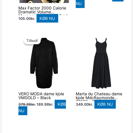
NU
Max Factor 2000 Calorie
Dramatic Volume
Mascara, 004 Navy, 9 ml
KØB NU
105.00
kr.
Den
Den
oprindelige
aktuelle
Tilbud!
Tilbud!
pris
pris
var:
er:
379.95kr..
189.98kr..
VERO MODA dame kjole
Marta du Chateau dame
VMGOLD – Black
kjole MdcRaymonde
22586 – Black
KØB
KØB NU
379.95
kr.
189.98
kr.
349.00
kr.
NU