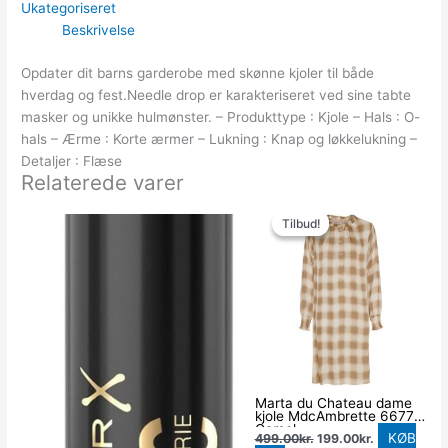
Ukategoriseret
Beskrivelse
Opdater dit barns garderobe med skønne kjoler til både
hverdag og fest.Needle drop er karakteriseret ved sine tabte
masker og unikke hulmønster. – Produkttype : Kjole – Hals : O-
hals – Ærme : Korte ærmer – Lukning : Knap og løkkelukning –
Detaljer : Flæse
Relaterede varer
Den
Den
oprindelige
aktuelle
Tilbud!
Tilbud!
pris
pris
var:
er:
499.00kr..
199.00kr..
Marta du Chateau dame
kjole MdcAmbrette 6677 –
Camel
KØB
499.00
kr.
199.00
kr.