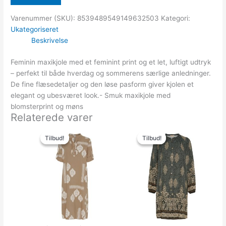
Varenummer (SKU):
8539489549149632503
Kategori:
Ukategoriseret
Beskrivelse
Feminin maxikjole med et feminint print og et let, luftigt udtryk
– perfekt til både hverdag og sommerens særlige anledninger.
De fine flæsedetaljer og den løse pasform giver kjolen et
elegant og ubesværet look.- Smuk maxikjole med
blomsterprint og møns
Relaterede varer
Den
Den
Den
Den
oprindelige
aktuelle
oprindelige
aktuelle
Tilbud!
Tilbud!
Tilbud!
Tilbud!
pris
pris
pris
pris
var:
er:
var:
er:
399.00kr..
199.50kr..
499.00kr..
150.00kr..