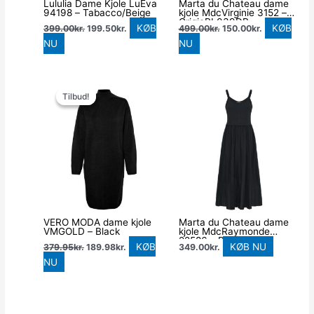
Lululia Dame Kjole LuEva
Marta du Chateau dame
94198 – Tabacco/Beige
kjole MdcVirginie 3152 –
GrigioPL039DB
KØB
KØB
399.00
kr.
199.50
kr.
499.00
kr.
150.00
kr.
NU
NU
Den
Den
oprindelige
aktuelle
Tilbud!
Tilbud!
pris
pris
var:
er:
379.95kr..
189.98kr..
VERO MODA dame kjole
Marta du Chateau dame
VMGOLD – Black
kjole MdcRaymonde
22586 – Black
KØB
KØB NU
379.95
kr.
189.98
kr.
349.00
kr.
NU