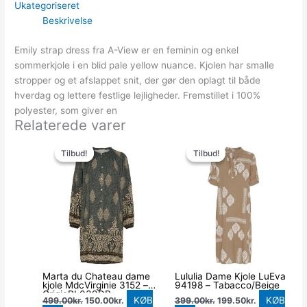
Ukategoriseret
Beskrivelse
Emily strap dress fra A-View er en feminin og enkel
sommerkjole i en blid pale yellow nuance. Kjolen har smalle
stropper og et afslappet snit, der gør den oplagt til både
hverdag og lettere festlige lejligheder. Fremstillet i 100%
polyester, som giver en
Relaterede varer
Den
Den
Den
Den
oprindelige
aktuelle
oprindelige
aktuelle
Tilbud!
Tilbud!
Tilbud!
Tilbud!
pris
pris
pris
pris
var:
er:
var:
er:
499.00kr..
150.00kr..
399.00kr..
199.50kr..
Marta du Chateau dame
Lululia Dame Kjole LuEva
kjole MdcVirginie 3152 –
94198 – Tabacco/Beige
GrigioPL039DB
KØB
KØB
499.00
kr.
150.00
kr.
399.00
kr.
199.50
kr.