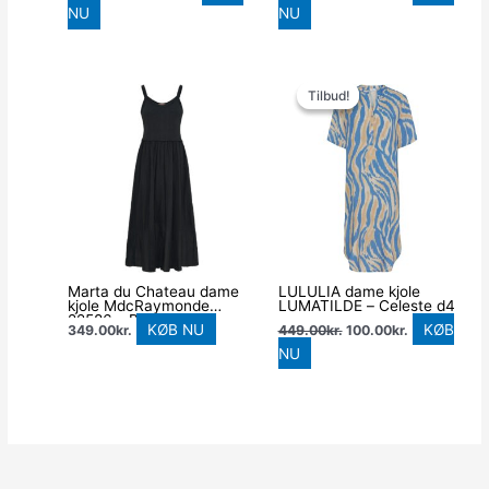
NU
NU
Den
Den
oprindelige
aktuelle
Tilbud!
Tilbud!
pris
pris
var:
er:
449.00kr..
100.00kr..
Marta du Chateau dame
LULULIA dame kjole
kjole MdcRaymonde
LUMATILDE – Celeste d4
22586 – Black
KØB NU
KØB
349.00
kr.
449.00
kr.
100.00
kr.
NU