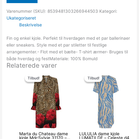
Varenummer (SKU):
8539481303266944503
Kategori:
Ukategoriseret
Beskrivelse
Fin og enkel kjole. Perfekt til hverdagen med et par ballerinaer
eller sneakers. Style med et par stiletter til festlige
arrangementer.- Flot med et bælte- T-shirt ærmer- Bruges til
både hverdag og festMateriale: 100% Bomuld
Relaterede varer
Den
Den
Den
Den
oprindelige
aktuelle
oprindelige
aktuelle
Tilbud!
Tilbud!
Tilbud!
Tilbud!
pris
pris
pris
pris
var:
er:
var:
er:
449.00kr..
150.00kr..
449.00kr..
100.00kr..
Marta du Chateau dame
LULULIA dame kjole
kjole MdcSylvie 31170 –
LUMATILDE – Celeste d4