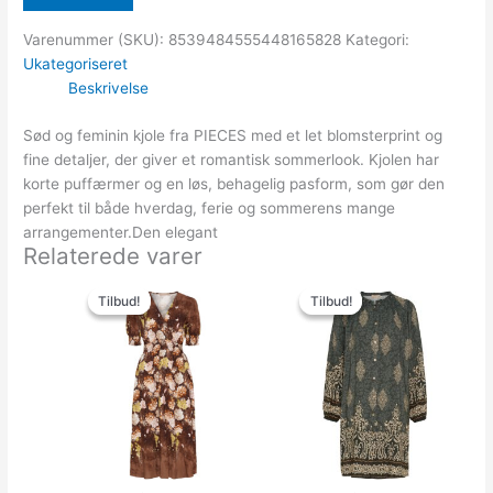
Varenummer (SKU):
8539484555448165828
Kategori:
Ukategoriseret
Beskrivelse
Sød og feminin kjole fra PIECES med et let blomsterprint og
fine detaljer, der giver et romantisk sommerlook. Kjolen har
korte puffærmer og en løs, behagelig pasform, som gør den
perfekt til både hverdag, ferie og sommerens mange
arrangementer.Den elegant
Relaterede varer
Den
Den
Den
Den
oprindelige
aktuelle
oprindelige
aktuelle
Tilbud!
Tilbud!
Tilbud!
Tilbud!
pris
pris
pris
pris
var:
er:
var:
er:
549.00kr..
249.00kr..
499.00kr..
150.00kr..