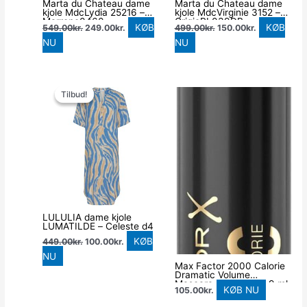
Marta du Chateau dame
Marta du Chateau dame
kjole MdcLydia 25216 –
kjole MdcVirginie 3152 –
Marrone0460
GrigioPL039DB
KØB
KØB
549.00
kr.
249.00
kr.
499.00
kr.
150.00
kr.
NU
NU
Den
Den
oprindelige
aktuelle
Tilbud!
Tilbud!
pris
pris
var:
er:
449.00kr..
100.00kr..
LULULIA dame kjole
LUMATILDE – Celeste d4
KØB
449.00
kr.
100.00
kr.
NU
Max Factor 2000 Calorie
Dramatic Volume
Mascara, 004 Navy, 9 ml
KØB NU
105.00
kr.