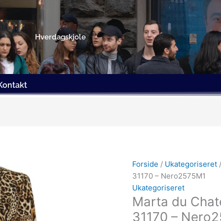
Hverdagskjole
Kontakt
Den
Den
oprindelige
aktuel
pris
pris
Forside
/
Ukategoriseret
var:
er:
31170 – Nero2575M1
449.00kr..
150.00
Ukategoriseret
Marta du Chat
31170 – Nero