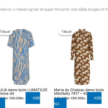
len er v-halset og har et super fint print. Kan både bruges til 
Den
Den
Den
Den
oprindelige
aktuelle
oprindelige
aktuelle
Tilbud!
Tilbud!
Tilbud!
Tilbud!
pris
pris
pris
pris
var:
er:
var:
er:
449.00kr..
100.00kr..
449.00kr..
199.95kr..
ULIA dame kjole LUMATILDE
Marta du Chateau dame kjole
leste d4
MdcNatty 7617 – 4024
KØB
KØB
.00
kr.
100.00
kr.
449.00
kr.
199.95
kr.
NU