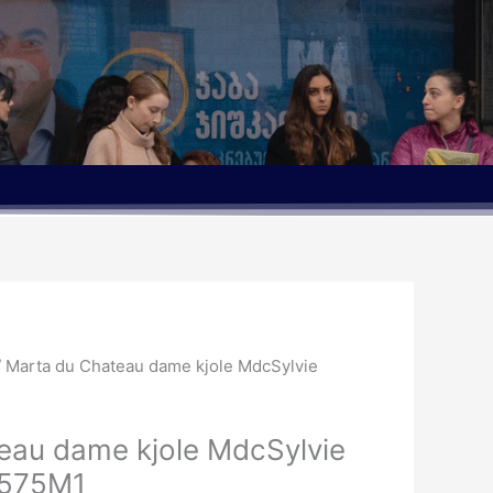
le
/ Marta du Chateau dame kjole MdcSylvie
kr..
eau dame kjole MdcSylvie
2575M1