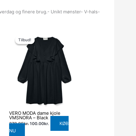
hverdag og finere brug.- Unikt mønster- V-hals-
Den
Den
oprindelige
aktuelle
Tilbud!
Tilbud!
pris
pris
var:
er:
379.95kr..
100.00kr..
VERO MODA dame kjole
VMSNORA – Black
KØB
379.95
kr.
100.00
kr.
NU