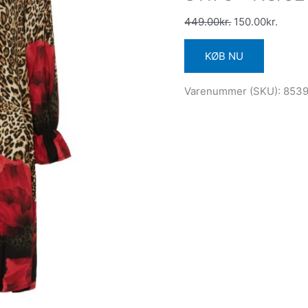
449.00
kr.
150.00
kr.
KØB NU
Varenummer (SKU):
8539