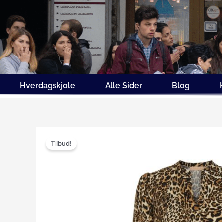
Gå
til
indholdet
Hverdagskjole
Alle Sider
Blog
Tilbud!