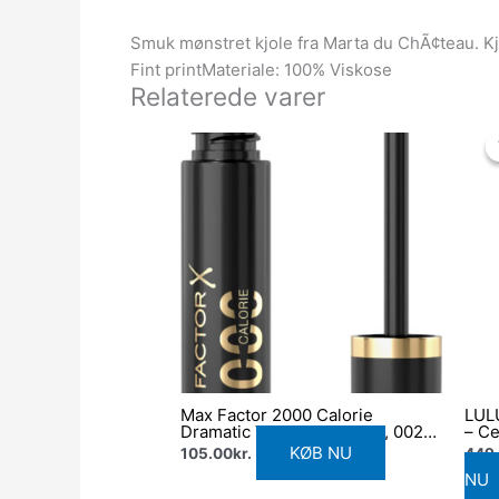
Smuk mønstret kjole fra Marta du ChÃ¢teau. Kjo
Fint printMateriale: 100% Viskose
Relaterede varer
Max Factor 2000 Calorie
LUL
Dramatic Volume Mascara, 002
– Ce
Black/brown, 9 ml
KØB NU
105.00
kr.
449
NU