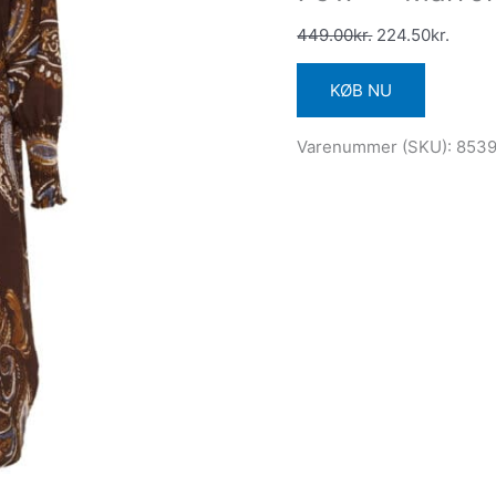
449.00
kr.
224.50
kr.
KØB NU
Varenummer (SKU):
853