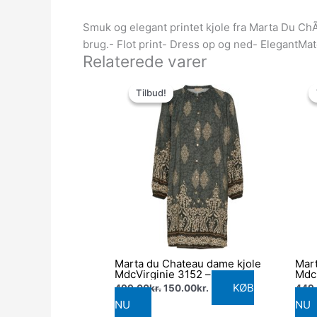
Smuk og elegant printet kjole fra Marta Du Ch
brug.- Flot print- Dress op og ned- ElegantM
Relaterede varer
Den
Den
oprindelige
aktuelle
Tilbud!
Tilbud!
pris
pris
var:
er:
499.00kr..
150.00kr..
Marta du Chateau dame kjole
Mart
MdcVirginie 3152 –
Mdc
GrigioPL039DB
KØB
499.00
kr.
150.00
kr.
449
NU
NU