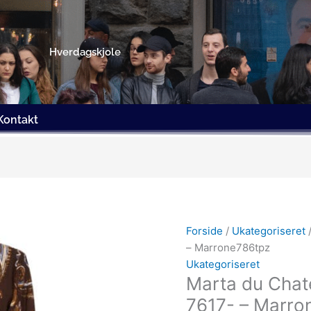
Hverdagskjole
Kontakt
Den
Den
oprindelige
aktuel
pris
pris
Forside
/
Ukategoriseret
var:
er:
– Marrone786tpz
449.00kr..
224.50
Ukategoriseret
Marta du Cha
7617- – Marro