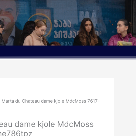
le
/ Marta du Chateau dame kjole MdcMoss 7617-
kr..
teau dame kjole MdcMoss
ne786tpz