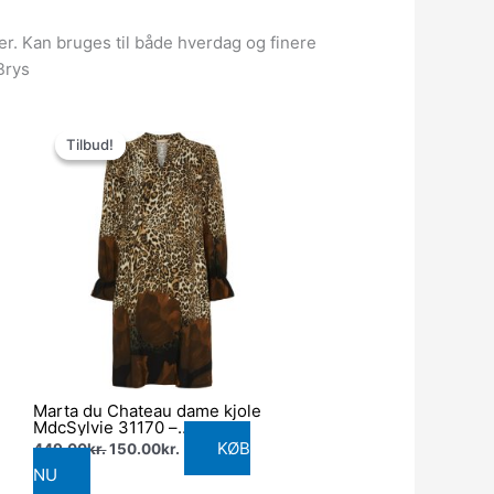
r. Kan bruges til både hverdag og finere
Brys
Den
Den
oprindelige
aktuelle
Tilbud!
Tilbud!
pris
pris
var:
er:
449.00kr..
150.00kr..
Marta du Chateau dame kjole
MdcSylvie 31170 –
Tabacco2575M9
KØB
449.00
kr.
150.00
kr.
NU