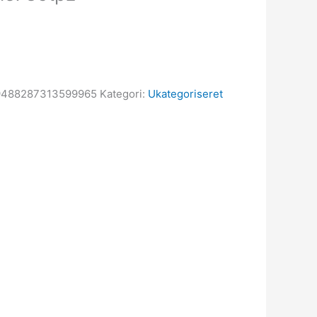
9488287313599965
Kategori:
Ukategoriseret