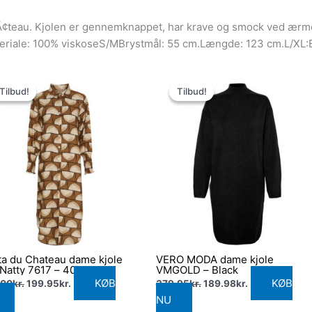
Ã¢teau. Kjolen er gennemknappet, har krave og smock ved ærme
ateriale: 100% viskoseS/MBrystmål: 55 cm.Længde: 123 cm.L/XL:
Den
Den
Den
Den
oprindelige
aktuelle
oprindelige
aktuelle
Tilbud!
Tilbud!
Tilbud!
Tilbud!
pris
pris
pris
pris
var:
er:
var:
er:
449.00kr..
199.95kr..
379.95kr..
189.98kr..
a du Chateau dame kjole
VERO MODA dame kjole
Natty 7617 – 4024
VMGOLD – Black
KØB
KØB
.00
kr.
199.95
kr.
379.95
kr.
189.98
kr.
NU