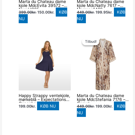
Marta du Chateau dame
Marta du Chateau dame
kjole MdcEvita 39572 –
kjole MdcNatty 7617 –
NeroHQ25
Marrone1489
KØB
KØB
399.00
kr.
150.00
kr.
449.00
kr.
199.95
kr.
NU
NU
Den
Den
oprindelige
aktuelle
Tilbud!
Tilbud!
pris
pris
var:
er:
449.00kr..
199.00kr..
Happy Strappy ventekjole,
Marta du Chateau dame
mørkeblå – Expectations
kjole MdcStefania 7176 –
Copenhagen – Dress –
Camel
KØB NU
KØB
199.00
kr.
449.00
kr.
199.00
kr.
Buump
NU