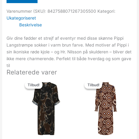
Varenummer (SKU):
8427588071267305500
Kategori:
Ukategoriseret
Beskrivelse
Giv dine fødder et strejf af eventyr med disse skønne Pippi
Langstrømpe sokker i varm brun farve. Med motiver af Pippi i
sin ikoniske røde kjole – og Hr. Nilsson på skulderen – bliver det
ikke mere charmerende. Perfekt til både hverdag og som gave
til
Relaterede varer
Den
Den
Den
Den
oprindelige
aktuelle
oprindelige
aktuelle
Tilbud!
Tilbud!
Tilbud!
Tilbud!
pris
pris
pris
pris
var:
er:
var:
er:
399.00kr..
150.00kr..
449.00kr..
199.95kr..