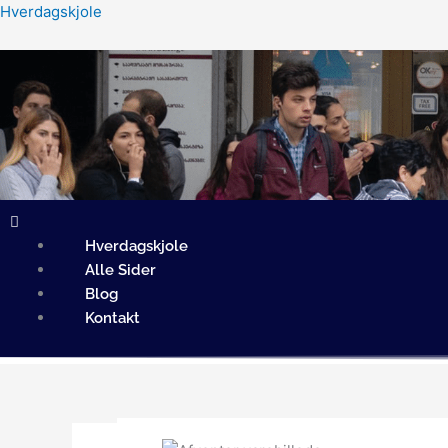
Gå
Hverdagskjole
til
indholdet
Menu
Hverdagskjole
Alle Sider
Blog
Kontakt