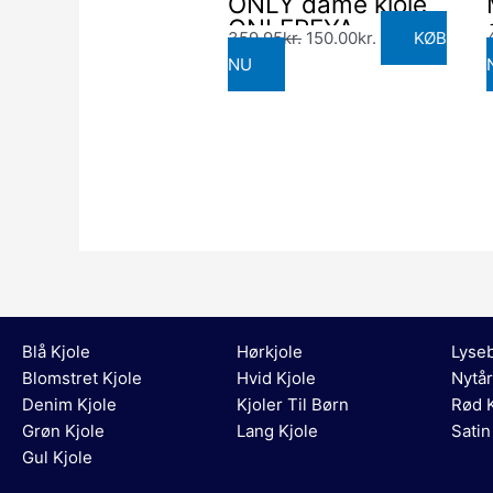
ONLY dame kjole
359.95kr..
150.00kr..
ONLFREYA –
359.95
kr.
150.00
kr.
KØB
Medium blue denim
NU
Blå Kjole
Hørkjole
Lyseb
Blomstret Kjole
Hvid Kjole
Nytår
Denim Kjole
Kjoler Til Børn
Rød K
Grøn Kjole
Lang Kjole
Satin
Gul Kjole