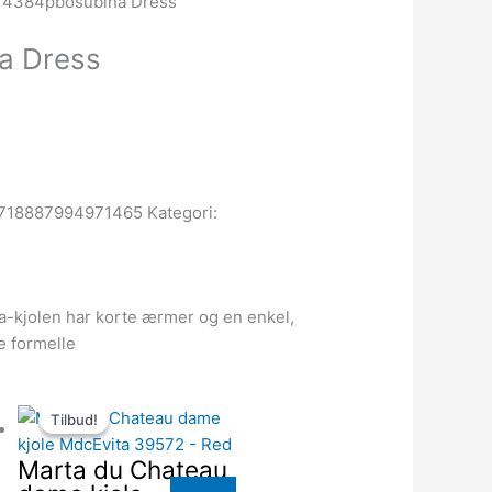
 4384pbosubina Dress
a Dress
718887994971465
Kategori:
a-kjolen har korte ærmer og en enkel,
e formelle
Den
Den
Tilbud!
Tilbud!
oprindelige
aktuelle
pris
pris
Marta du Chateau
var:
er: