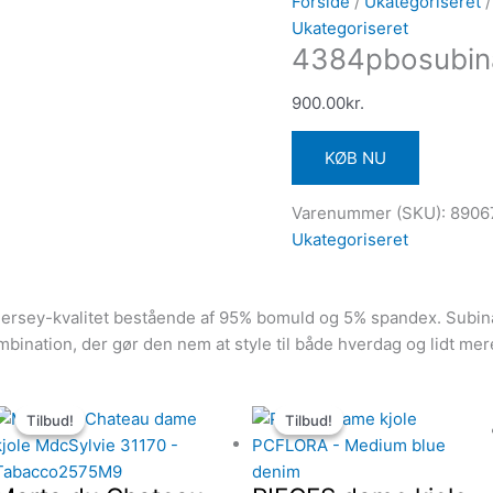
Forside
/
Ukategoriseret
/
Ukategoriseret
4384pbosubin
900.00
kr.
KØB NU
Varenummer (SKU):
8906
Ukategoriseret
d jersey-kvalitet bestående af 95% bomuld og 5% spandex. Subin
ombination, der gør den nem at style til både hverdag og lidt mer
Den
Den
Den
Den
Tilbud!
Tilbud!
Tilbud!
Tilbud!
oprindelige
aktuelle
oprindelige
aktuelle
pris
pris
pris
pris
var:
er:
var:
er: