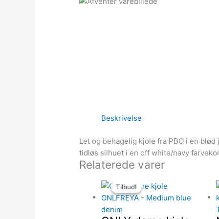
Beskrivelse
Let og behagelig kjole fra PBO i en blø
tidløs silhuet i en off white/navy farvek
Relaterede varer
Den
Den
Tilbud!
Tilbud!
oprindelige
aktuelle
pris
pris
var:
er: